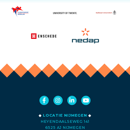
◆
LOCATIE NIJMEGEN
◆
HEYENDAALSEWEG 141
6525 AJ NIJMEGEN