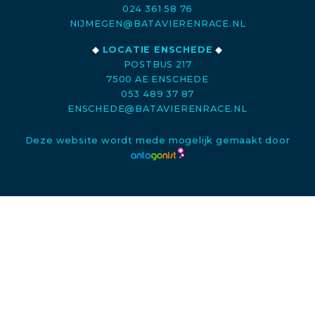
024 361 58 76
NIJMEGEN@BATAVIERENRACE.NL
◆
LOCATIE ENSCHEDE
◆
POSTBUS 217
7500 AE ENSCHEDE
053 489 37 87
ENSCHEDE@BATAVIERENRACE.NL
Deze website wordt mede mogelijk gemaakt door