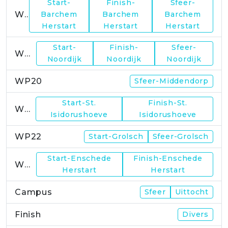
Start-
Finish-
Sfeer-
WP17
Barchem
Barchem
Barchem
Herstart
Herstart
Herstart
Start-
Finish-
Sfeer-
WP19
Noordijk
Noordijk
Noordijk
WP20
Sfeer-Middendorp
Start-St.
Finish-St.
WP21
Isidorushoeve
Isidorushoeve
WP22
Start-Grolsch
Sfeer-Grolsch
Start-Enschede
Finish-Enschede
WP23
Herstart
Herstart
Campus
Sfeer
Uittocht
Finish
Divers