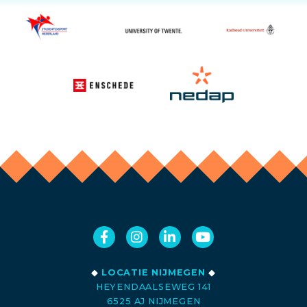
◆
LOCATIE NIJMEGEN
◆
HEYENDAALSEWEG 141
6525 AJ NIJMEGEN