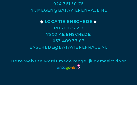
024 361 58 76
NIJMEGEN@BATAVIERENRACE.NL
◆
LOCATIE ENSCHEDE
◆
POSTBUS 217
7500 AE ENSCHEDE
053 489 37 87
ENSCHEDE@BATAVIERENRACE.NL
Deze website wordt mede mogelijk gemaakt door