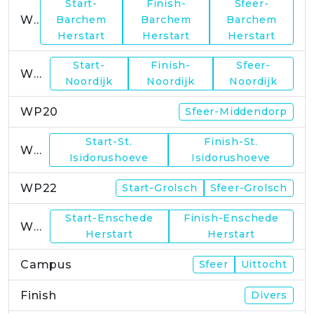
Start-
Finish-
Sfeer-
WP17
Barchem
Barchem
Barchem
Herstart
Herstart
Herstart
Start-
Finish-
Sfeer-
WP19
Noordijk
Noordijk
Noordijk
WP20
Sfeer-Middendorp
Start-St.
Finish-St.
WP21
Isidorushoeve
Isidorushoeve
WP22
Start-Grolsch
Sfeer-Grolsch
Start-Enschede
Finish-Enschede
WP23
Herstart
Herstart
Campus
Sfeer
Uittocht
Finish
Divers