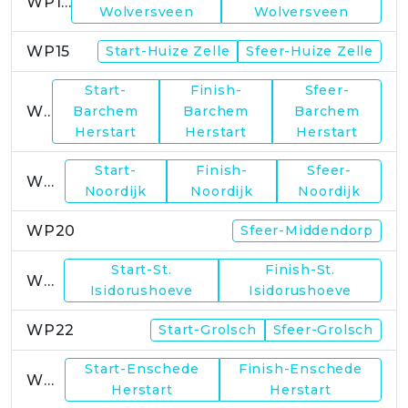
WP14
Wolversveen
Wolversveen
WP15
Start-Huize Zelle
Sfeer-Huize Zelle
Start-
Finish-
Sfeer-
WP17
Barchem
Barchem
Barchem
Herstart
Herstart
Herstart
Start-
Finish-
Sfeer-
WP19
Noordijk
Noordijk
Noordijk
WP20
Sfeer-Middendorp
Start-St.
Finish-St.
WP21
Isidorushoeve
Isidorushoeve
WP22
Start-Grolsch
Sfeer-Grolsch
Start-Enschede
Finish-Enschede
WP23
Herstart
Herstart