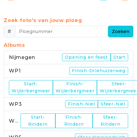
Zoek foto's van jouw ploeg
#
Zoeken
Albums
Nijmegen
Opening en feest
Start
WP1
Finish-Driehuizerweg
Start-
Finish-
Sfeer-
WP2
Wijlerbergmeer
Wijlerbergmeer
Wijlerbergmee
WP3
Finish-Niel
Sfeer-Niel
Start-
Finish-
Sfeer-
WP4
Rindern
Rindern
Rindern