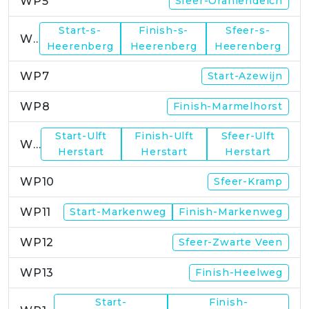
WP5
Sfeer-Oraniendeich
Start-s-
Finish-s-
Sfeer-s-
WP6
Heerenberg
Heerenberg
Heerenberg
WP7
Start-Azewijn
WP8
Finish-Marmelhorst
Start-Ulft
Finish-Ulft
Sfeer-Ulft
WP9
Herstart
Herstart
Herstart
WP10
Sfeer-Kramp
WP11
Start-Markenweg
Finish-Markenweg
WP12
Sfeer-Zwarte Veen
WP13
Finish-Heelweg
Start-
Finish-