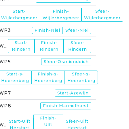
Start-
Finish-
Sfeer-
WP2
Wijlerbergmeer
Wijlerbergmeer
Wijlerbergmeer
WP3
Finish-Niel
Sfeer-Niel
Start-
Finish-
Sfeer-
WP4
Rindern
Rindern
Rindern
WP5
Sfeer-Oraniendeich
Start-s-
Finish-s-
Sfeer-s-
WP6
Heerenberg
Heerenberg
Heerenberg
WP7
Start-Azewijn
WP8
Finish-Marmelhorst
Finish-
Start-Ulft
Sfeer-Ulft
WP9
Ulft
Herstart
Herstart