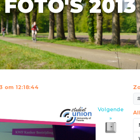
FOTO'S 2013
13 om 12:18:44
Zo
Volgende
A
»