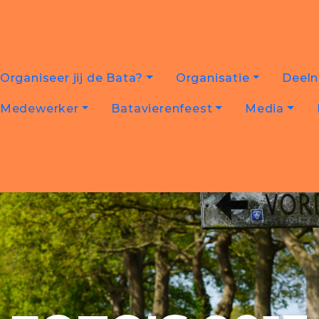
Organiseer jij de Bata?
Organisatie
Deel
Medewerker
Batavierenfeest
Media