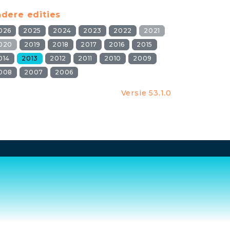
dere edities
026
2025
2024
2023
2022
2021
020
2019
2018
2017
2016
2015
014
2013
2012
2011
2010
2009
008
2007
2006
Versie 53.1.0