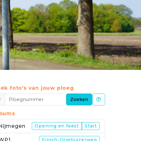
ek foto's van jouw ploeg
#
Zoeken
lbums
Nijmegen
Opening en feest
Start
WP1
Finish-Driehuizerweg