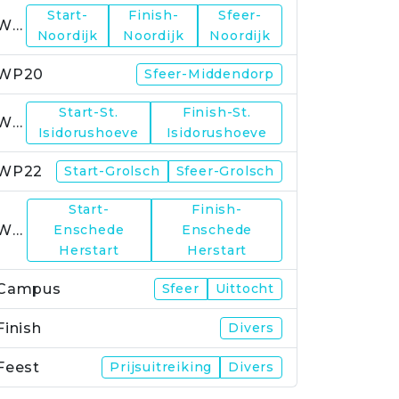
Start-
Finish-
Sfeer-
WP19
Noordijk
Noordijk
Noordijk
WP20
Sfeer-Middendorp
Start-St.
Finish-St.
WP21
Isidorushoeve
Isidorushoeve
WP22
Start-Grolsch
Sfeer-Grolsch
Start-
Finish-
WP23
Enschede
Enschede
Herstart
Herstart
Campus
Sfeer
Uittocht
Finish
Divers
Feest
Prijsuitreiking
Divers