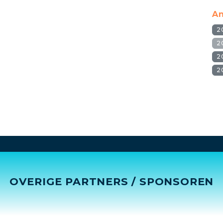
An
2
2
2
2
OVERIGE PARTNERS / SPONSOREN