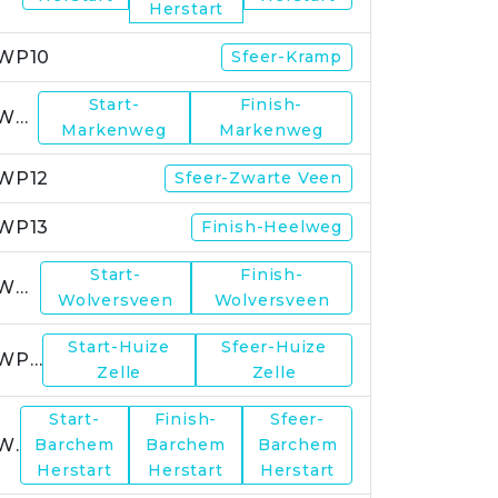
Herstart
WP10
Sfeer-Kramp
Start-
Finish-
WP11
Markenweg
Markenweg
WP12
Sfeer-Zwarte Veen
WP13
Finish-Heelweg
Start-
Finish-
WP14
Wolversveen
Wolversveen
Start-Huize
Sfeer-Huize
WP15
Zelle
Zelle
Start-
Finish-
Sfeer-
WP17
Barchem
Barchem
Barchem
Herstart
Herstart
Herstart