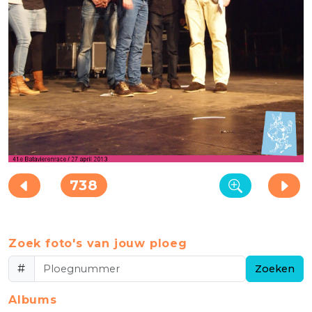
738
Zoek foto's van jouw ploeg
#
Zoeken
Albums