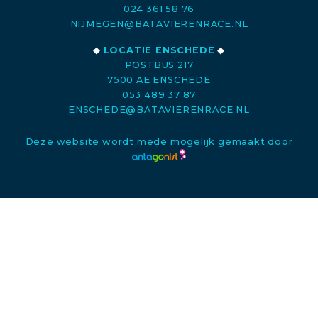
024 361 58 76
NIJMEGEN@BATAVIERENRACE.NL
◆
LOCATIE ENSCHEDE
◆
POSTBUS 217
7500 AE ENSCHEDE
053 489 37 87
ENSCHEDE@BATAVIERENRACE.NL
Deze website wordt mede mogelijk gemaakt door