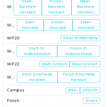
Start-
Finish-
Sfeer-
WP17
Barchem
Barchem
Barchem
Herstart
Herstart
Herstart
Start-
Finish-
Sfeer-
WP19
Noordijk
Noordijk
Noordijk
WP20
Sfeer-Middendorp
Start-St.
Finish-St.
WP21
Isidorushoeve
Isidorushoeve
WP22
Start-Grolsch
Sfeer-Grolsch
Start-Enschede
Finish-Enschede
WP23
Herstart
Herstart
Campus
Sfeer
Uittocht
Finish
Divers