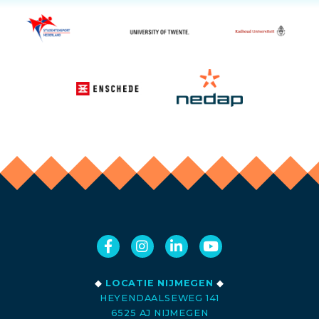
◆
LOCATIE NIJMEGEN
◆
HEYENDAALSEWEG 141
6525 AJ NIJMEGEN