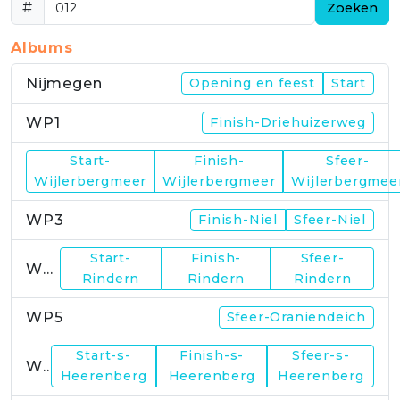
#
Zoeken
Albums
Nijmegen
Opening en feest
Start
WP1
Finish-Driehuizerweg
Start-
Finish-
Sfeer-
WP2
Wijlerbergmeer
Wijlerbergmeer
Wijlerbergmee
WP3
Finish-Niel
Sfeer-Niel
Start-
Finish-
Sfeer-
WP4
Rindern
Rindern
Rindern
WP5
Sfeer-Oraniendeich
Start-s-
Finish-s-
Sfeer-s-
WP6
Heerenberg
Heerenberg
Heerenberg