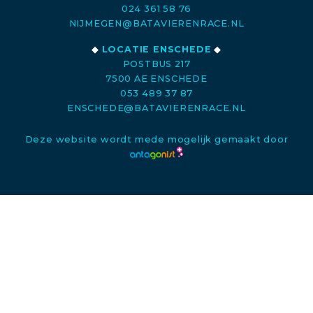
024 361 58 76
NIJMEGEN@BATAVIERENRACE.NL
◆
LOCATIE ENSCHEDE
◆
POSTBUS 217
7500 AE ENSCHEDE
053 489 37 87
ENSCHEDE@BATAVIERENRACE.NL
Deze website wordt mede mogelijk gemaakt door