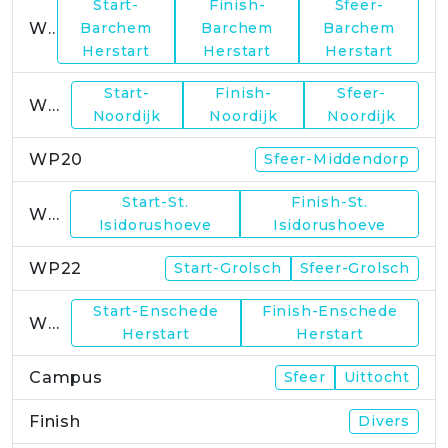
Start-
Finish-
Sfeer-
WP17
Barchem
Barchem
Barchem
Herstart
Herstart
Herstart
Start-
Finish-
Sfeer-
WP19
Noordijk
Noordijk
Noordijk
WP20
Sfeer-Middendorp
Start-St.
Finish-St.
WP21
Isidorushoeve
Isidorushoeve
WP22
Start-Grolsch
Sfeer-Grolsch
Start-Enschede
Finish-Enschede
WP23
Herstart
Herstart
Campus
Sfeer
Uittocht
Finish
Divers