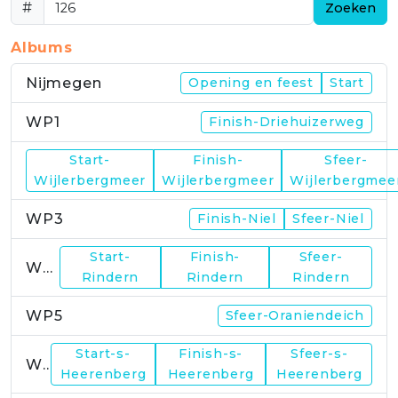
#
Zoeken
Albums
Nijmegen
Opening en feest
Start
WP1
Finish-Driehuizerweg
Start-
Finish-
Sfeer-
WP2
Wijlerbergmeer
Wijlerbergmeer
Wijlerbergmee
WP3
Finish-Niel
Sfeer-Niel
Start-
Finish-
Sfeer-
WP4
Rindern
Rindern
Rindern
WP5
Sfeer-Oraniendeich
Start-s-
Finish-s-
Sfeer-s-
WP6
Heerenberg
Heerenberg
Heerenberg