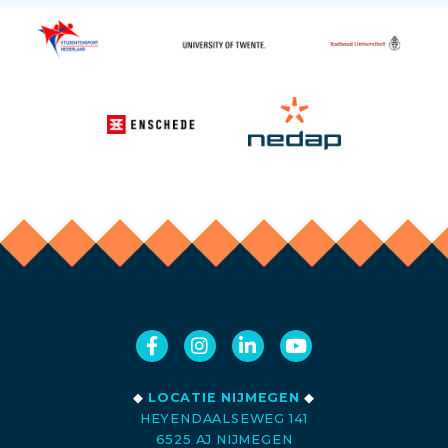
◆
LOCATIE NIJMEGEN
◆
HEYENDAALSEWEG 141
6525 AJ NIJMEGEN