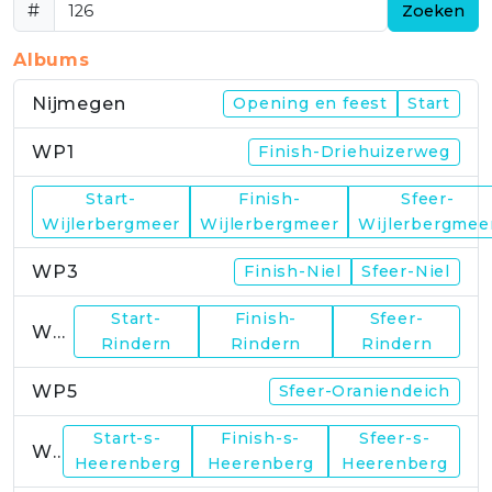
#
Zoeken
Albums
Nijmegen
Opening en feest
Start
WP1
Finish-Driehuizerweg
Start-
Finish-
Sfeer-
WP2
Wijlerbergmeer
Wijlerbergmeer
Wijlerbergmee
WP3
Finish-Niel
Sfeer-Niel
Start-
Finish-
Sfeer-
WP4
Rindern
Rindern
Rindern
WP5
Sfeer-Oraniendeich
Start-s-
Finish-s-
Sfeer-s-
WP6
Heerenberg
Heerenberg
Heerenberg