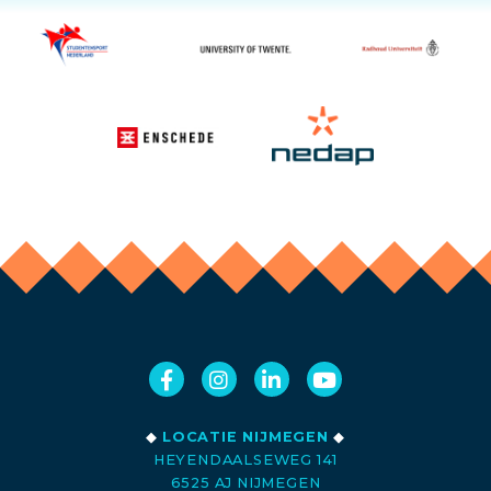
◆
LOCATIE NIJMEGEN
◆
HEYENDAALSEWEG 141
6525 AJ NIJMEGEN