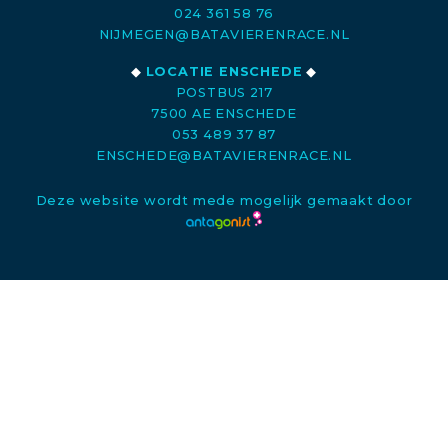
024 361 58 76
NIJMEGEN@BATAVIERENRACE.NL
◆
LOCATIE ENSCHEDE
◆
POSTBUS 217
7500 AE ENSCHEDE
053 489 37 87
ENSCHEDE@BATAVIERENRACE.NL
Deze website wordt mede mogelijk gemaakt door