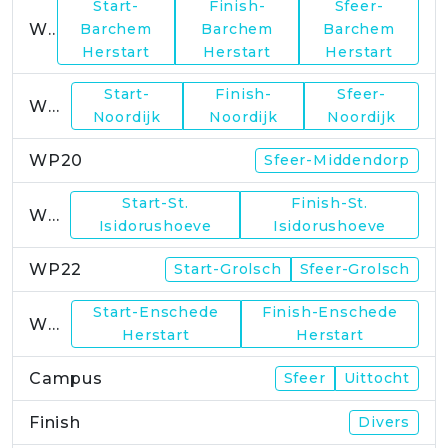
Start-
Finish-
Sfeer-
WP17
Barchem
Barchem
Barchem
Herstart
Herstart
Herstart
Start-
Finish-
Sfeer-
WP19
Noordijk
Noordijk
Noordijk
WP20
Sfeer-Middendorp
Start-St.
Finish-St.
WP21
Isidorushoeve
Isidorushoeve
WP22
Start-Grolsch
Sfeer-Grolsch
Start-Enschede
Finish-Enschede
WP23
Herstart
Herstart
Campus
Sfeer
Uittocht
Finish
Divers