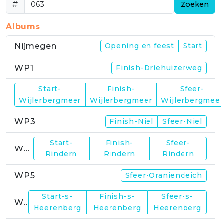
#
Zoeken
Albums
Nijmegen
Opening en feest
Start
WP1
Finish-Driehuizerweg
Start-
Finish-
Sfeer-
WP2
Wijlerbergmeer
Wijlerbergmeer
Wijlerbergmee
WP3
Finish-Niel
Sfeer-Niel
Start-
Finish-
Sfeer-
WP4
Rindern
Rindern
Rindern
WP5
Sfeer-Oraniendeich
Start-s-
Finish-s-
Sfeer-s-
WP6
Heerenberg
Heerenberg
Heerenberg