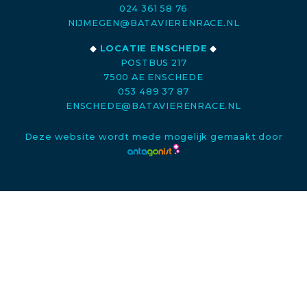
024 361 58 76
NIJMEGEN@BATAVIERENRACE.NL
◆
LOCATIE ENSCHEDE
◆
POSTBUS 217
7500 AE ENSCHEDE
053 489 37 87
ENSCHEDE@BATAVIERENRACE.NL
Deze website wordt mede mogelijk gemaakt door