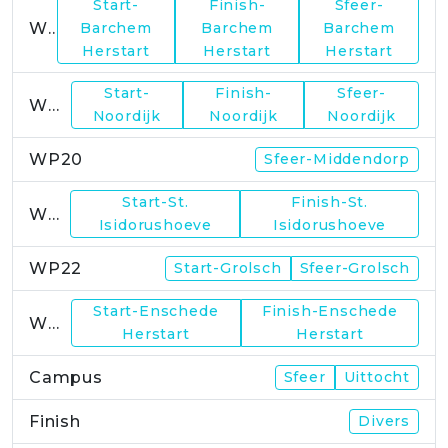
Start-
Finish-
Sfeer-
WP17
Barchem
Barchem
Barchem
Herstart
Herstart
Herstart
Start-
Finish-
Sfeer-
WP19
Noordijk
Noordijk
Noordijk
WP20
Sfeer-Middendorp
Start-St.
Finish-St.
WP21
Isidorushoeve
Isidorushoeve
WP22
Start-Grolsch
Sfeer-Grolsch
Start-Enschede
Finish-Enschede
WP23
Herstart
Herstart
Campus
Sfeer
Uittocht
Finish
Divers