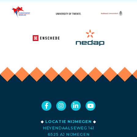
◆
LOCATIE NIJMEGEN
◆
HEYENDAALSEWEG 141
6525 AJ NIJMEGEN