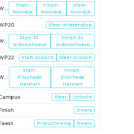
Start-
Finish-
Sfeer-
WP19
Noordijk
Noordijk
Noordijk
WP20
Sfeer-Middendorp
Start-St.
Finish-St.
WP21
Isidorushoeve
Isidorushoeve
WP22
Start-Grolsch
Sfeer-Grolsch
Start-
Finish-
WP23
Enschede
Enschede
Herstart
Herstart
Campus
Sfeer
Uittocht
Finish
Divers
Feest
Prijsuitreiking
Divers