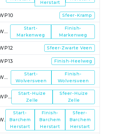
Herstart
WP10
Sfeer-Kramp
Start-
Finish-
WP11
Markenweg
Markenweg
WP12
Sfeer-Zwarte Veen
WP13
Finish-Heelweg
Start-
Finish-
WP14
Wolversveen
Wolversveen
Start-Huize
Sfeer-Huize
WP15
Zelle
Zelle
Start-
Finish-
Sfeer-
WP17
Barchem
Barchem
Barchem
Herstart
Herstart
Herstart