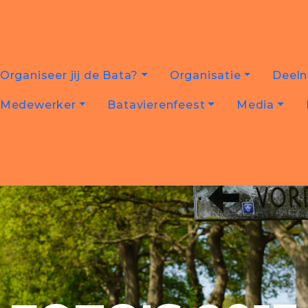
Organiseer jij de Bata?
Organisatie
Deel
Medewerker
Batavierenfeest
Media