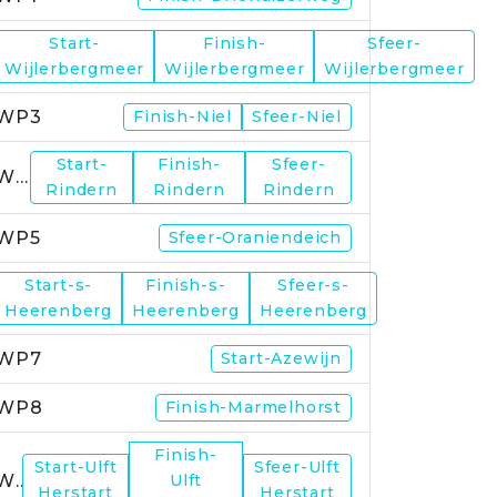
Start-
Finish-
Sfeer-
WP2
Wijlerbergmeer
Wijlerbergmeer
Wijlerbergmeer
WP3
Finish-Niel
Sfeer-Niel
Start-
Finish-
Sfeer-
WP4
Rindern
Rindern
Rindern
WP5
Sfeer-Oraniendeich
Start-s-
Finish-s-
Sfeer-s-
WP6
Heerenberg
Heerenberg
Heerenberg
WP7
Start-Azewijn
WP8
Finish-Marmelhorst
Finish-
Start-Ulft
Sfeer-Ulft
WP9
Ulft
Herstart
Herstart