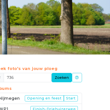
ek foto's van jouw ploeg
#
Zoeken
lbums
Nijmegen
Opening en feest
Start
WP1
Finish-Driehuizerweg