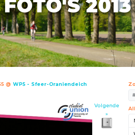
FOTO'S 2013
:55 @
WP5 - Sfeer-Oraniendeich
Zo
Volgende
A
»