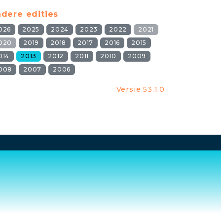
dere edities
026
2025
2024
2023
2022
2021
020
2019
2018
2017
2016
2015
014
2013
2012
2011
2010
2009
008
2007
2006
Versie 53.1.0