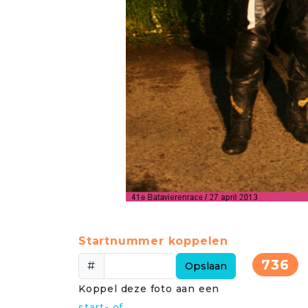
Startnummer koppelen
736
#
Opslaan
Koppel deze foto aan een
start- of