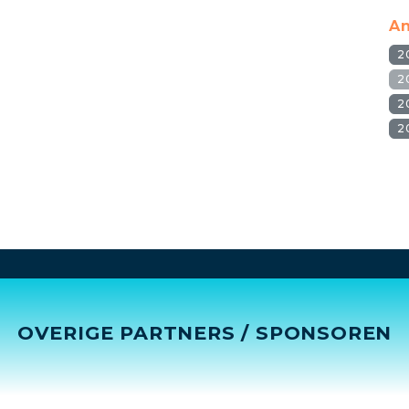
An
2
2
2
2
OVERIGE PARTNERS / SPONSOREN