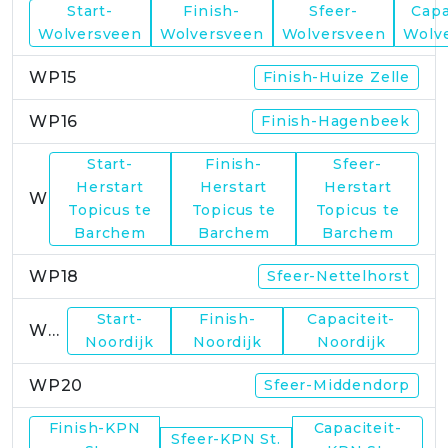
Start-
Finish-
Sfeer-
Capa
WP14
Wolversveen
Wolversveen
Wolversveen
Wolv
WP15
Finish-Huize Zelle
WP16
Finish-Hagenbeek
Start-
Finish-
Sfeer-
Herstart
Herstart
Herstart
WP17
Topicus te
Topicus te
Topicus te
Barchem
Barchem
Barchem
WP18
Sfeer-Nettelhorst
Start-
Finish-
Capaciteit-
WP19
Noordijk
Noordijk
Noordijk
WP20
Sfeer-Middendorp
Finish-KPN
Capaciteit-
Sfeer-KPN St.