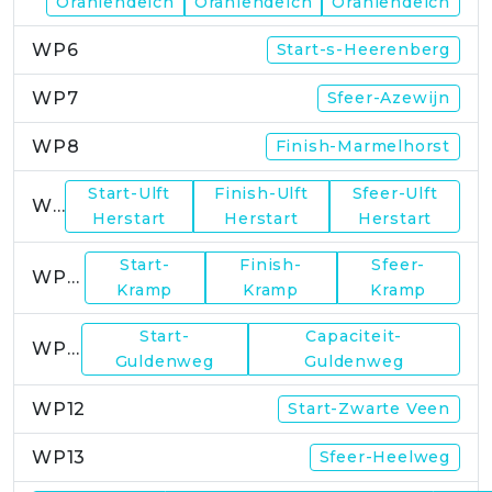
Oraniendeich
Oraniendeich
Oraniendeich
WP6
Start-s-Heerenberg
WP7
Sfeer-Azewijn
WP8
Finish-Marmelhorst
Start-Ulft
Finish-Ulft
Sfeer-Ulft
WP9
Herstart
Herstart
Herstart
Start-
Finish-
Sfeer-
WP10
Kramp
Kramp
Kramp
Start-
Capaciteit-
WP11
Guldenweg
Guldenweg
WP12
Start-Zwarte Veen
WP13
Sfeer-Heelweg