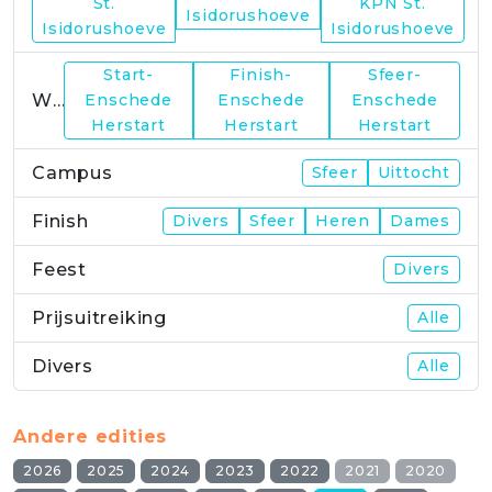
WP21
St.
KPN St.
Isidorushoeve
Isidorushoeve
Isidorushoeve
Start-
Finish-
Sfeer-
WP23
Enschede
Enschede
Enschede
Herstart
Herstart
Herstart
Campus
Sfeer
Uittocht
Finish
Divers
Sfeer
Heren
Dames
Feest
Divers
Prijsuitreiking
Alle
Divers
Alle
Andere edities
2026
2025
2024
2023
2022
2021
2020