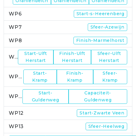
Oraniendeich
Oraniendeich
Oraniendeich
WP6
Start-s-Heerenberg
WP7
Sfeer-Azewijn
WP8
Finish-Marmelhorst
Start-Ulft
Finish-Ulft
Sfeer-Ulft
WP9
Herstart
Herstart
Herstart
Start-
Finish-
Sfeer-
WP10
Kramp
Kramp
Kramp
Start-
Capaciteit-
WP11
Guldenweg
Guldenweg
WP12
Start-Zwarte Veen
WP13
Sfeer-Heelweg