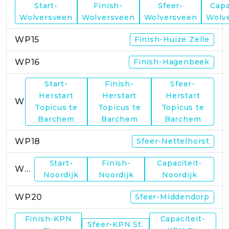
Start-
Finish-
Sfeer-
Capa
WP14
Wolversveen
Wolversveen
Wolversveen
Wolv
WP15
Finish-Huize Zelle
WP16
Finish-Hagenbeek
Start-
Finish-
Sfeer-
Herstart
Herstart
Herstart
WP17
Topicus te
Topicus te
Topicus te
Barchem
Barchem
Barchem
WP18
Sfeer-Nettelhorst
Start-
Finish-
Capaciteit-
WP19
Noordijk
Noordijk
Noordijk
WP20
Sfeer-Middendorp
Finish-KPN
Capaciteit-
Sfeer-KPN St.