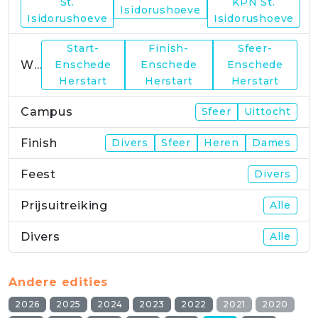
WP21
St.
KPN St.
Isidorushoeve
Isidorushoeve
Isidorushoeve
Start-
Finish-
Sfeer-
WP23
Enschede
Enschede
Enschede
Herstart
Herstart
Herstart
Campus
Sfeer
Uittocht
Finish
Divers
Sfeer
Heren
Dames
Feest
Divers
Prijsuitreiking
Alle
Divers
Alle
Andere edities
2026
2025
2024
2023
2022
2021
2020