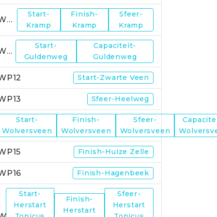
Start-
Finish-
Sfeer-
WP10
Kramp
Kramp
Kramp
Start-
Capaciteit-
WP11
Guldenweg
Guldenweg
WP12
Start-Zwarte Veen
WP13
Sfeer-Heelweg
Start-
Finish-
Sfeer-
Capacite
WP14
Wolversveen
Wolversveen
Wolversveen
Wolversv
WP15
Finish-Huize Zelle
WP16
Finish-Hagenbeek
Start-
Sfeer-
Finish-
Herstart
Herstart
Herstart
WP17
Topicus
Topicus