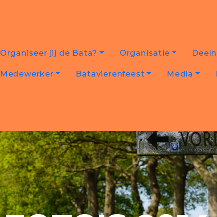
Organiseer jij de Bata?
Organisatie
Deel
Medewerker
Batavierenfeest
Media