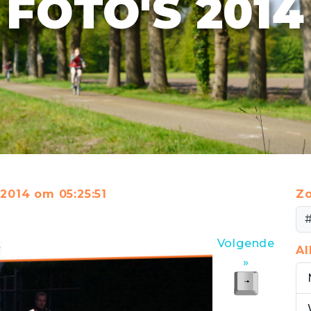
FOTO'S 2014
2014 om 05:25:51
Zo
Volgende
A
»