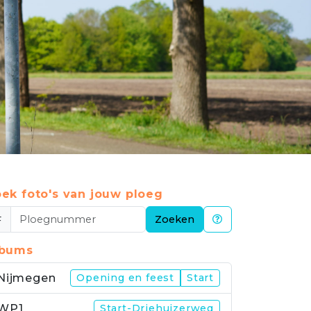
ek foto's van jouw ploeg
#
Zoeken
lbums
Nijmegen
Opening en feest
Start
WP1
Start-Driehuizerweg