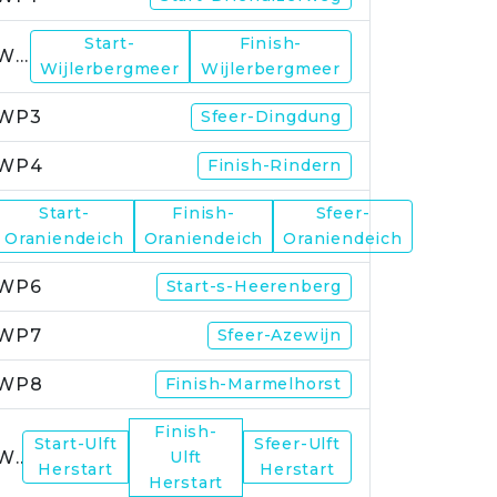
Start-
Finish-
WP2
Wijlerbergmeer
Wijlerbergmeer
WP3
Sfeer-Dingdung
WP4
Finish-Rindern
Start-
Finish-
Sfeer-
WP5
Oraniendeich
Oraniendeich
Oraniendeich
WP6
Start-s-Heerenberg
WP7
Sfeer-Azewijn
WP8
Finish-Marmelhorst
Finish-
Start-Ulft
Sfeer-Ulft
WP9
Ulft
Herstart
Herstart
Herstart