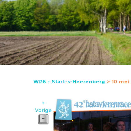
WP6 - Start-s-Heerenberg
> 10 mei 
«
Vorige