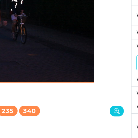
235
340