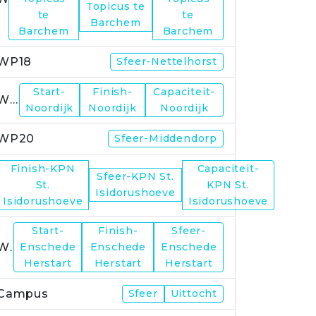
Topicus te
te
te
Barchem
Barchem
Barchem
WP18
Sfeer-Nettelhorst
Start-
Finish-
Capaciteit-
WP19
Noordijk
Noordijk
Noordijk
WP20
Sfeer-Middendorp
Finish-KPN
Capaciteit-
Sfeer-KPN St.
WP21
St.
KPN St.
Isidorushoeve
Isidorushoeve
Isidorushoeve
Start-
Finish-
Sfeer-
WP23
Enschede
Enschede
Enschede
Herstart
Herstart
Herstart
Campus
Sfeer
Uittocht