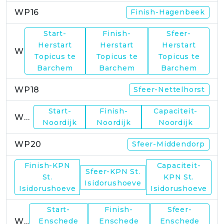
WP16
Finish-Hagenbeek
Start-
Finish-
Sfeer-
Herstart
Herstart
Herstart
WP17
Topicus te
Topicus te
Topicus te
Barchem
Barchem
Barchem
WP18
Sfeer-Nettelhorst
Start-
Finish-
Capaciteit-
WP19
Noordijk
Noordijk
Noordijk
WP20
Sfeer-Middendorp
Finish-KPN
Capaciteit-
Sfeer-KPN St.
WP21
St.
KPN St.
Isidorushoeve
Isidorushoeve
Isidorushoeve
Start-
Finish-
Sfeer-
WP23
Enschede
Enschede
Enschede