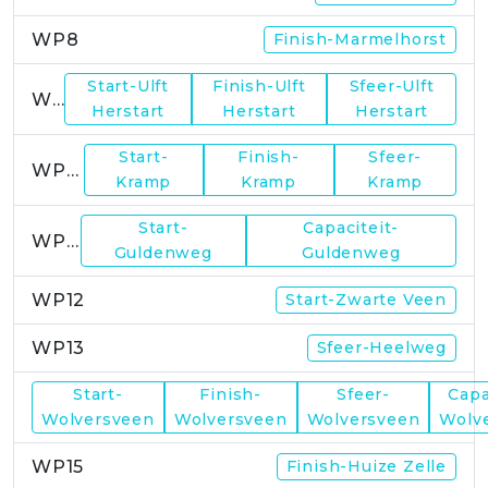
WP8
Finish-Marmelhorst
Start-Ulft
Finish-Ulft
Sfeer-Ulft
WP9
Herstart
Herstart
Herstart
Start-
Finish-
Sfeer-
WP10
Kramp
Kramp
Kramp
Start-
Capaciteit-
WP11
Guldenweg
Guldenweg
WP12
Start-Zwarte Veen
WP13
Sfeer-Heelweg
Start-
Finish-
Sfeer-
Capa
WP14
Wolversveen
Wolversveen
Wolversveen
Wolv
WP15
Finish-Huize Zelle