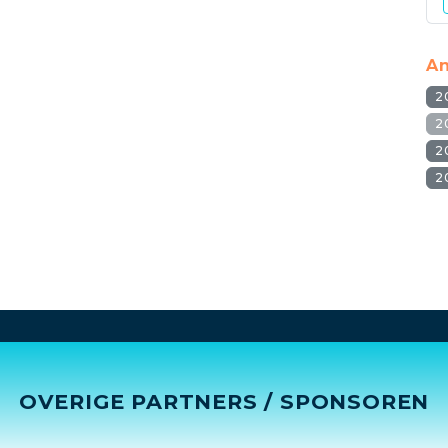
An
2
2
2
2
OVERIGE PARTNERS / SPONSOREN