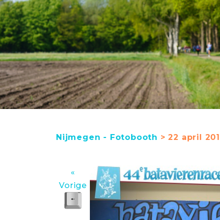
Nijmegen - Fotobooth
> 22 april 20
«
Vorige