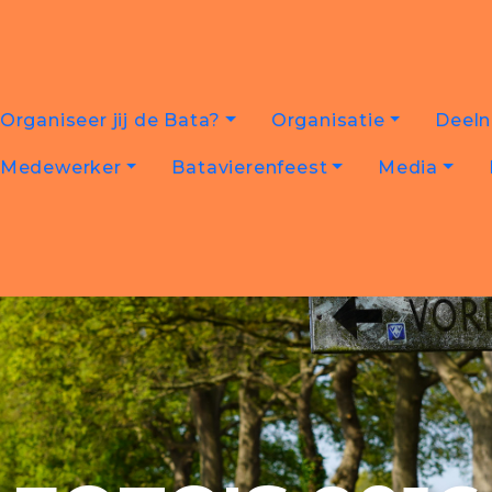
Organiseer jij de Bata?
Organisatie
Deel
Medewerker
Batavierenfeest
Media