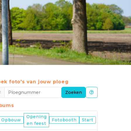
ek foto's van jouw ploeg
#
Zoeken
lbums
Opening
Nijmegen
Opbouw
Fotobooth
Start
en feest