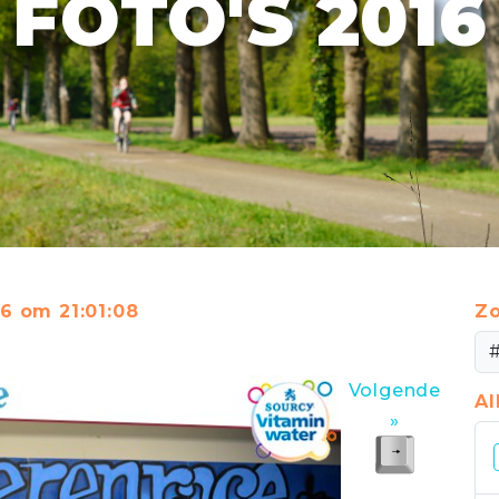
FOTO'S 2016
16 om 21:01:08
Zo
Volgende
A
»