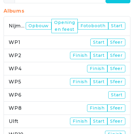
Albums
Opening
Nijmegen
Opbouw
Fotobooth
Start
en feest
WP1
Start
Sfeer
WP2
Finish
Start
Sfeer
WP4
Finish
Sfeer
WP5
Finish
Start
Sfeer
WP6
Start
WP8
Finish
Sfeer
Ulft
Finish
Start
Sfeer