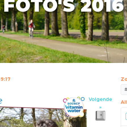
FOTO'S 2016
59:17
Zo
Volgende
A
»