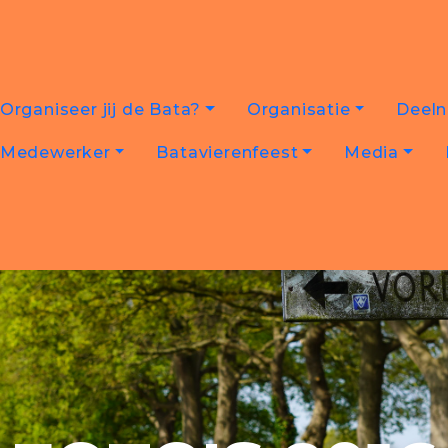
Organiseer jij de Bata?
Organisatie
Deel
Medewerker
Batavierenfeest
Media