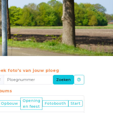
ek foto's van jouw ploeg
#
Zoeken
lbums
Opening
Nijmegen
Opbouw
Fotobooth
Start
en feest