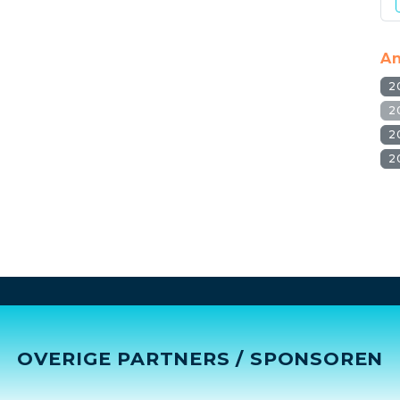
An
2
2
2
2
OVERIGE PARTNERS / SPONSOREN