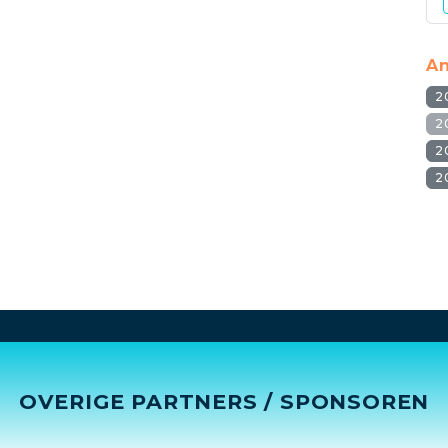
An
2
2
2
2
OVERIGE PARTNERS / SPONSOREN