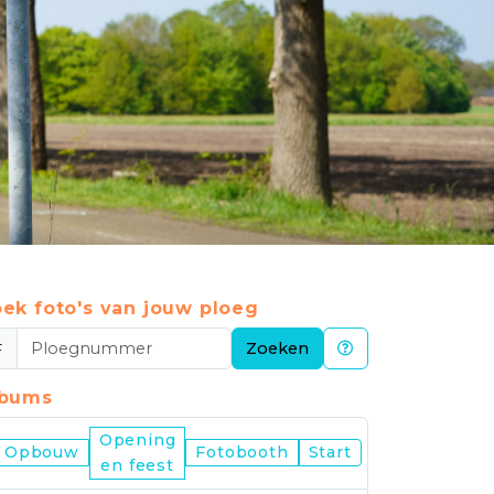
ek foto's van jouw ploeg
#
Zoeken
lbums
Opening
Nijmegen
Opbouw
Fotobooth
Start
en feest