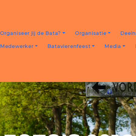
Organiseer jij de Bata?
Organisatie
Deel
Medewerker
Batavierenfeest
Media