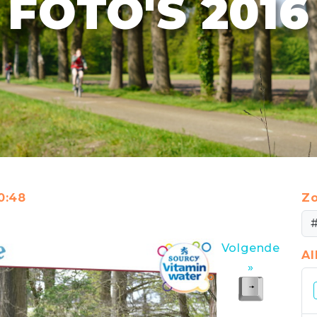
FOTO'S 2016
0:48
Zo
Volgende
A
»