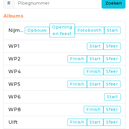
#
Zoeken
Albums
Opening
Nijmegen
Opbouw
Fotobooth
Start
en feest
WP1
Start
Sfeer
WP2
Finish
Start
Sfeer
WP4
Finish
Sfeer
WP5
Finish
Start
Sfeer
WP6
Start
WP8
Finish
Sfeer
Ulft
Finish
Start
Sfeer