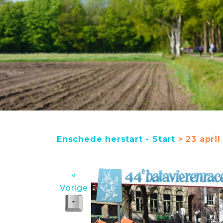
Enschede herstart - Start
> 23 april
«
Vorige