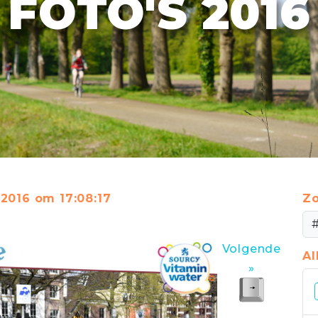
FOTO'S 2016
 2016 om 17:08:17
Zo
Volgende
A
»