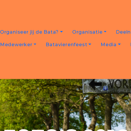
Organiseer jij de Bata?
Organisatie
Deel
Medewerker
Batavierenfeest
Media