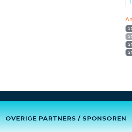
An
2
2
2
2
OVERIGE PARTNERS / SPONSOREN