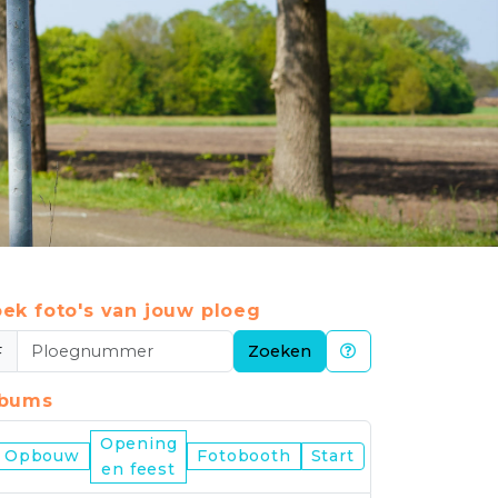
ek foto's van jouw ploeg
#
Zoeken
lbums
Opening
Nijmegen
Opbouw
Fotobooth
Start
en feest