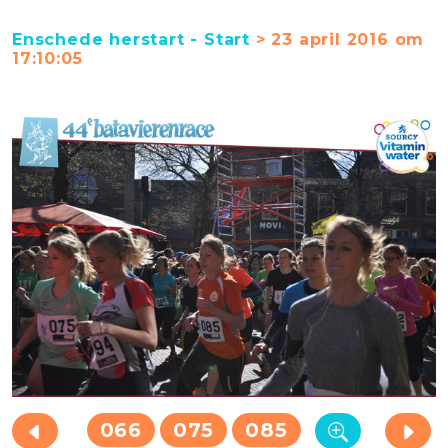
Enschede herstart - Start
> 23 april 2016 om
17:10:05
066
075
085