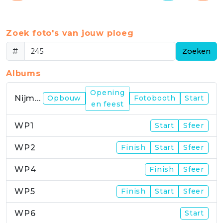
Zoek foto's van jouw ploeg
#
Zoeken
Albums
Opening
Nijmegen
Opbouw
Fotobooth
Start
en feest
WP1
Start
Sfeer
WP2
Finish
Start
Sfeer
WP4
Finish
Sfeer
WP5
Finish
Start
Sfeer
WP6
Start