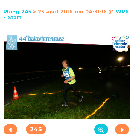
Ploeg 245
> 23 april 2016 om 04:31:16 @
WP6
- Start
245