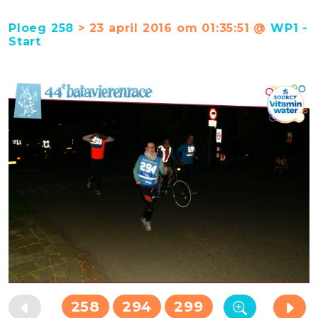
Ploeg 258
> 23 april 2016 om 01:35:51 @
WP1 -
Start
258
294
299