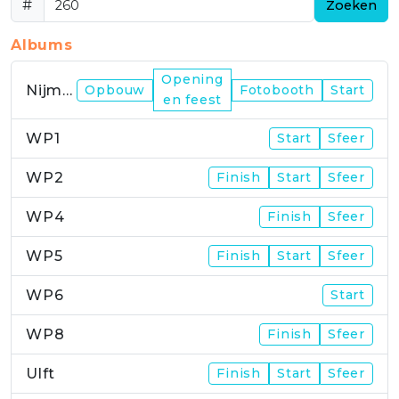
#
Zoeken
Albums
Opening
Nijmegen
Opbouw
Fotobooth
Start
en feest
WP1
Start
Sfeer
WP2
Finish
Start
Sfeer
WP4
Finish
Sfeer
WP5
Finish
Start
Sfeer
WP6
Start
WP8
Finish
Sfeer
Ulft
Finish
Start
Sfeer