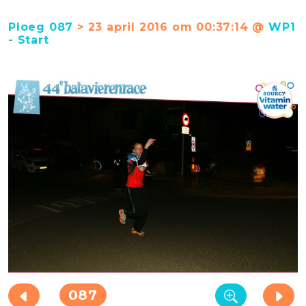
Ploeg 087
> 23 april 2016 om 00:37:14 @
WP1
- Start
087