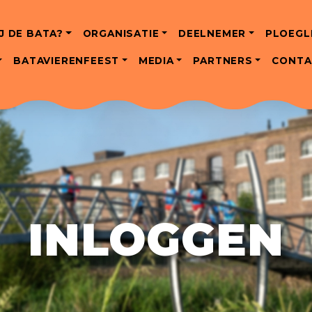
J DE BATA?
ORGANISATIE
DEELNEMER
PLOEGL
BATAVIERENFEEST
MEDIA
PARTNERS
CONTA
INLOGGEN