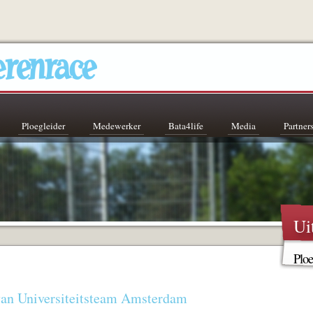
Ploegleider
Medewerker
Bata4life
Media
Partner
Ui
Ploe
 van Universiteitsteam Amsterdam