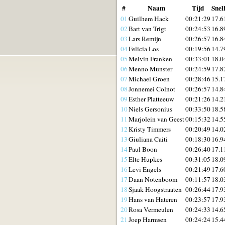
#
Naam
Tijd
Snel
01
Guilhem Hack
00:21:29
17.6
02
Bart van Trigt
00:24:53
16.8
03
Lars Remijn
00:26:57
16.8
04
Felicia Los
00:19:56
14.7
05
Melvin Franken
00:33:01
18.0
06
Menno Munster
00:24:59
17.8
07
Michael Groen
00:28:46
15.1
08
Jonnemei Colnot
00:26:57
14.8
09
Esther Platteeuw
00:21:26
14.2
10
Niels Gersonius
00:33:50
18.5
11
Marjolein van Geest
00:15:32
14.5
12
Kristy Timmers
00:20:49
14.0
13
Giuliana Caiti
00:18:30
16.9
14
Paul Boon
00:26:40
17.1
15
Elte Hupkes
00:31:05
18.0
16
Levi Engels
00:21:49
17.6
17
Daan Notenboom
00:11:57
18.0
18
Sjaak Hoogstraaten
00:26:44
17.9
19
Hans van Hateren
00:23:57
17.9
20
Rosa Vermeulen
00:24:33
14.6
21
Joep Harmsen
00:24:24
15.4