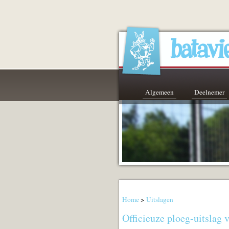
Algemeen
Deelnemer
Home
>
Uitslagen
Officieuze ploeg-uitslag