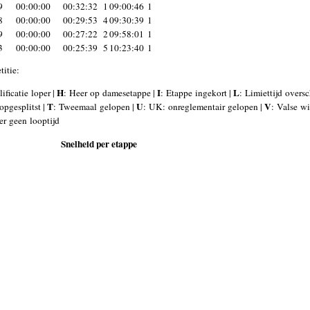
9
00:00:00
00:32:32
1
09:00:46
1
8
00:00:00
00:29:53
4
09:30:39
1
9
00:00:00
00:27:22
2
09:58:01
1
3
00:00:00
00:25:39
5
10:23:40
1
itie:
H
I
L
ificatie loper |
: Heer op damesetappe |
: Etappe ingekort |
: Limiettijd overs
T
U
V
opgesplitst |
: Tweemaal gelopen |
: UK: onreglementair gelopen |
: Valse wi
er geen looptijd
Snelheid per etappe