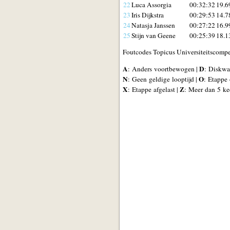
22
Luca Assorgia
00:32:32
19.6
23
Iris Dijkstra
00:29:53
14.7
24
Natasja Janssen
00:27:22
16.9
25
Stijn van Geene
00:25:39
18.1
Foutcodes Topicus Universiteitscompet
A
D
: Anders voortbewogen |
: Diskwal
N
O
: Geen geldige looptijd |
: Etappe 
X
Z
: Etappe afgelast |
: Meer dan 5 ke