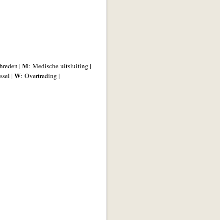
M
chreden |
: Medische uitsluiting |
W
ssel |
: Overtreding |