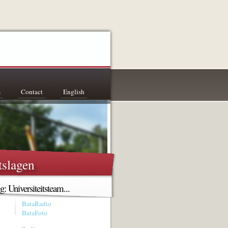
s
Contact
English
tslagen
g: Universiteitsteam...
BataRadio
BataFoto