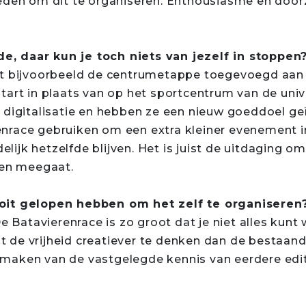
ieden om dit te organiseren. Enthousiasme en door
fde, daar kun je toch niets van jezelf in stoppen
ft bijvoorbeeld de centrumetappe toegevoegd aan 
tart in plaats van op het sportcentrum van de univ
 digitalisatie en hebben ze een nieuw goeddoel geï
race gebruiken om een extra kleiner evenement in
elijk hetzelfde blijven. Het is juist de uitdaging om 
ren meegaat.
oit gelopen hebben om het zelf te organiseren
e Batavierenrace is zo groot dat je niet alles kunt 
ist de vrijheid creatiever te denken dan de bestaand
ik maken van de vastgelegde kennis van eerdere edit