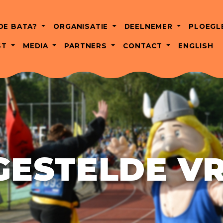
 DE BATA?
ORGANISATIE
DEELNEMER
PLOEGL
ST
MEDIA
PARTNERS
CONTACT
ENGLISH
GESTELDE V