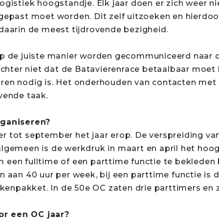
logistiek hoogstandje. Elk jaar doen er zich weer 
ngepast moet worden. Dit zelf uitzoeken en hierdoor
 daarin de meest tijdrovende bezigheid.
 op de juiste manier worden gecommuniceerd naar
 echter niet dat de Batavierenrace betaalbaar moet
oren nodig is. Het onderhouden van contacten met
ovende taak.
rganiseren?
r tot september het jaar erop. De verspreiding van
 algemeen is de werkdruk in maart en april het ho
 een fulltime of een parttime functie te bekleden b
n aan 40 uur per week, bij een parttime functie is 
takenpakket. In de 50e OC zaten drie parttimers en z
or een OC jaar?