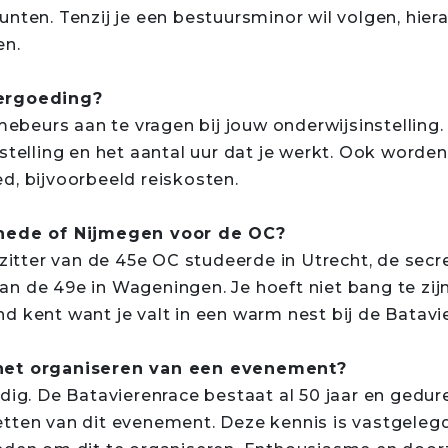
nten. Tenzij je een bestuursminor wil volgen, hier
en.
vergoeding?
smebeurs aan te vragen bij jouw onderwijsinstelling
nstelling en het aantal uur dat je werkt. Ook worde
d, bijvoorbeeld reiskosten.
chede of Nijmegen voor de OC?
rzitter van de 45e OC studeerde in Utrecht, de secr
n de 49e in Wageningen. Je hoeft niet bang te zij
d kent want je valt in een warm nest bij de Batavi
 het organiseren van een evenement?
dig. De Batavierenrace bestaat al 50 jaar en gedure
tten van dit evenement. Deze kennis is vastgelegd