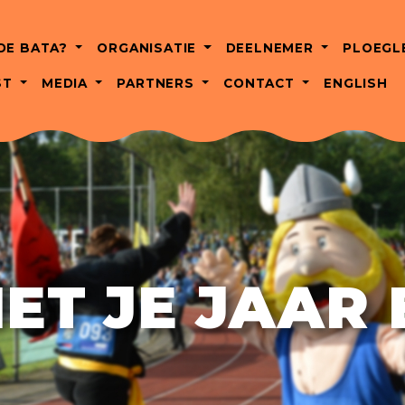
 DE BATA?
ORGANISATIE
DEELNEMER
PLOEGL
ST
MEDIA
PARTNERS
CONTACT
ENGLISH
IET JE JAAR 