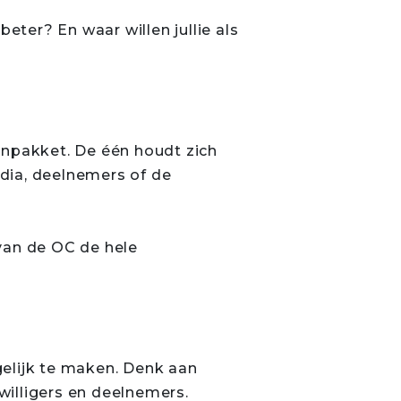
eter? En waar willen jullie als
enpakket. De één houdt zich
edia, deelnemers of de
van de OC de hele
ogelijk te maken. Denk aan
jwilligers en deelnemers.