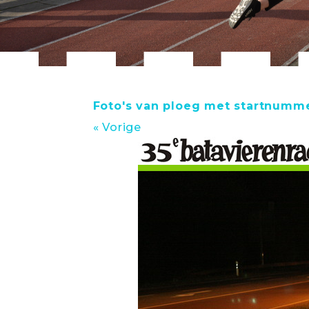
Foto's van ploeg met startnumme
« Vorige