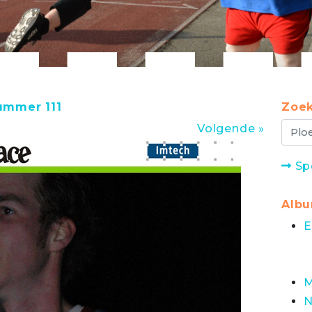
ummer 111
Zoek
Volgende »
Sp
Alb
E
M
N