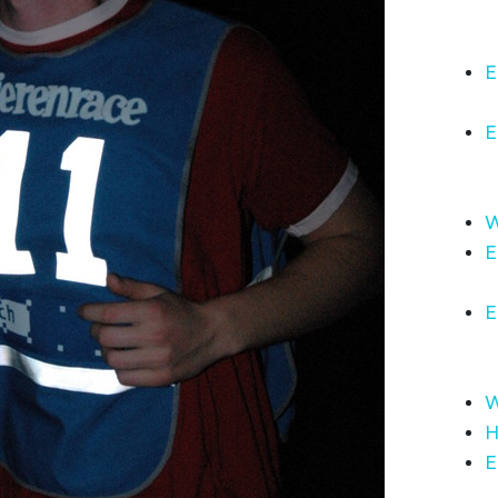
E
E
W
E
E
W
H
E