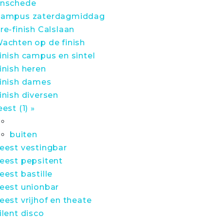
nschede
ampus zaterdagmiddag
re-finish Calslaan
achten op de finish
inish campus en sintel
inish heren
inish dames
inish diversen
eest (1) »
buiten
eest vestingbar
eest pepsitent
eest bastille
eest unionbar
eest vrijhof en theate
ilent disco