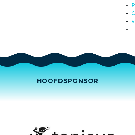
P
C
V
T
HOOFDSPONSOR