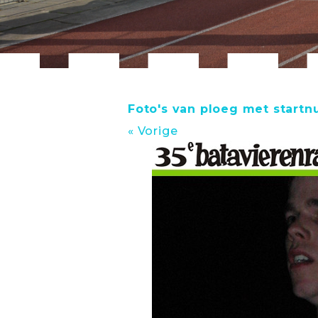
Foto's van ploeg met startn
« Vorige