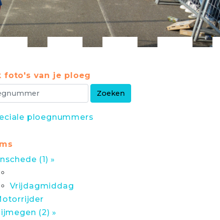
 foto's van je ploeg
eciale ploegnummers
ums
nschede (1) »
Vrijdagmiddag
otorrijder
ijmegen (2) »