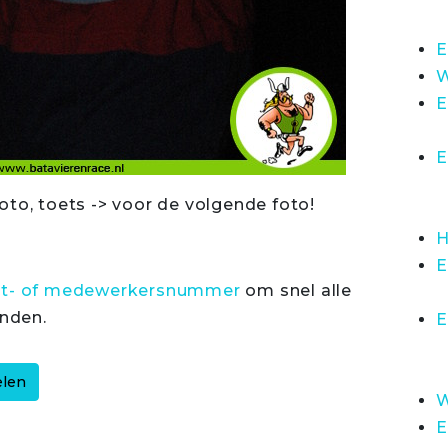
E
W
E
E
oto, toets -> voor de volgende foto!
H
E
rt- of medewerkersnummer
om snel alle
inden.
E
W
E