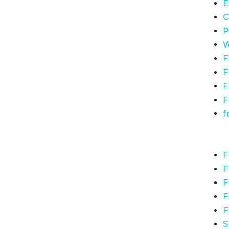
E
C
P
W
F
F
F
F
f
F
F
F
F
F
S