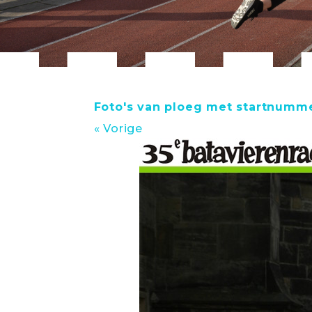
Foto's van ploeg met startnumm
« Vorige