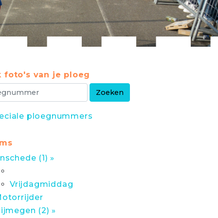
 foto's van je ploeg
eciale ploegnummers
ums
nschede (1) »
Vrijdagmiddag
otorrijder
ijmegen (2) »