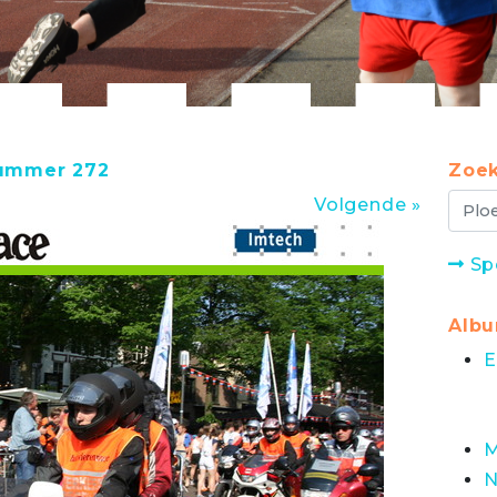
nummer 272
Zoek
Volgende »
Sp
Alb
E
M
N