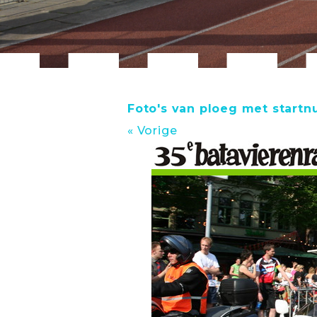
Foto's van ploeg met start
« Vorige