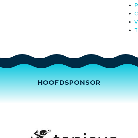
P
C
V
T
HOOFDSPONSOR