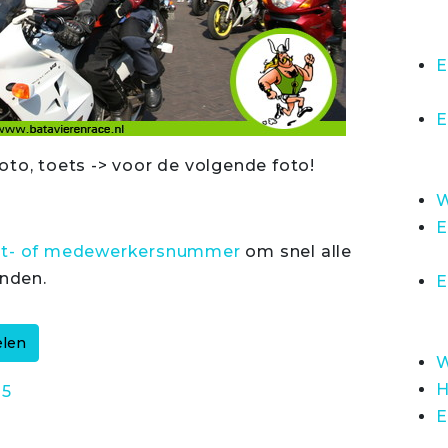
E
E
oto, toets -> voor de volgende foto!
W
E
rt- of medewerkersnummer
om snel alle
inden.
E
W
H
35
E