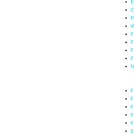
E
C
P
W
F
F
F
F
f
F
F
F
F
F
S