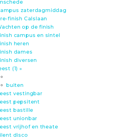
nschede
ampus zaterdagmiddag
re-finish Calslaan
achten op de finish
inish campus en sintel
inish heren
inish dames
inish diversen
eest (1) »
buiten
eest vestingbar
eest pepsitent
eest bastille
eest unionbar
eest vrijhof en theate
ilent disco