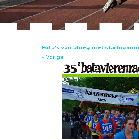
Foto's van ploeg met startnumme
« Vorige