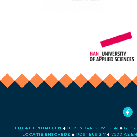
LOCATIE NIJMEGEN
◆
HEYENDAALSEWEG 141
◆
6525 
LOCATIE ENSCHEDE
◆
POSTBUS 217
◆
7500 AE E