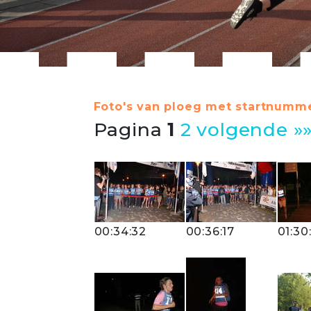
Foto's van ploeg met startnumme
Pagina
1
2
volgende »
00:34:32
00:36:17
01:30