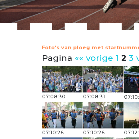
Foto's van ploeg met startnumme
Pagina
«« vorige
1
2
3
07:08:30
07:08:31
07:10
07:10:26
07:10:26
07:12