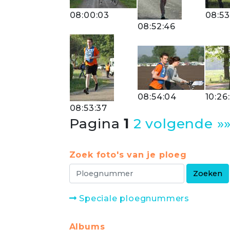
08:00:03
08:53
08:52:46
08:54:04
10:26
08:53:37
Pagina
1
2
volgende »
Zoek foto's van je ploeg
Speciale ploegnummers
Albums