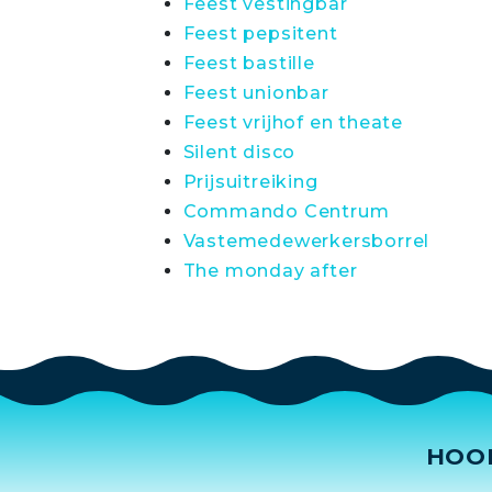
Feest vestingbar
Feest pepsitent
Feest bastille
Feest unionbar
Feest vrijhof en theate
Silent disco
Prijsuitreiking
Commando Centrum
Vastemedewerkersborrel
The monday after
HOO