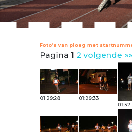
Foto's van ploeg met startnumme
Pagina
1
2
volgende »
01:29:28
01:29:33
01:57