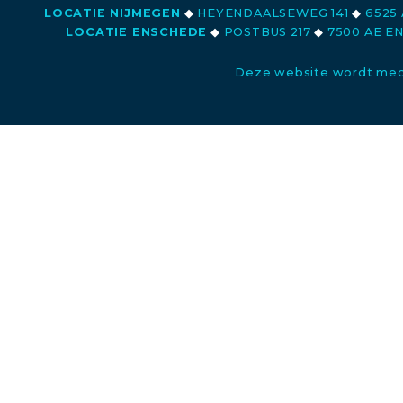
LOCATIE NIJMEGEN
◆
HEYENDAALSEWEG 141
◆
6525 
LOCATIE ENSCHEDE
◆
POSTBUS 217
◆
7500 AE E
Deze website wordt med