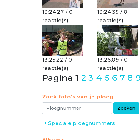
13:24:27 / 0
13:24:35 / 0
reactie(s)
reactie(s)
13:25:22 / 0
13:26:09 / 0
reactie(s)
reactie(s)
Pagina
1
2
3
4
5
6
7
8
Zoek foto's van je ploeg
Speciale ploegnummers