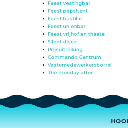
Feest vestingbar
Feest pepsitent
Feest bastille
Feest unionbar
Feest vrijhof en theate
Silent disco
Prijsuitreiking
Commando Centrum
Vastemedewerkersborrel
The monday after
HOO