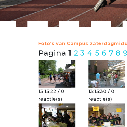
Foto's van Campus zaterdagmidd
Pagina
1
2
3
4
5
6
7
8
13:15:22 / 0
13:15:30 / 0
reactie(s)
reactie(s)