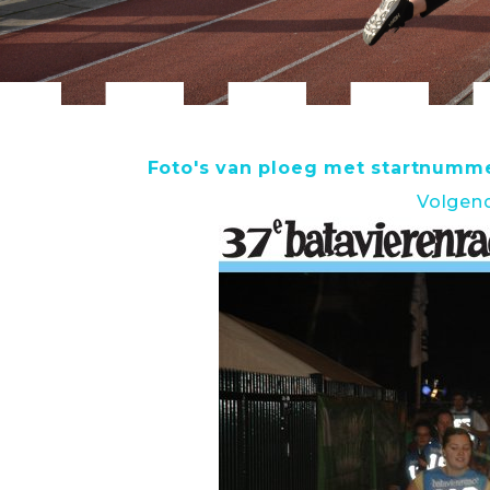
Foto's van ploeg met startnumme
Volgen