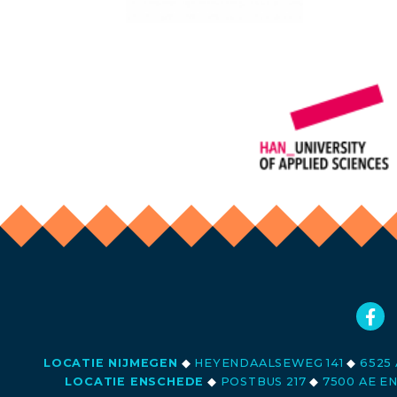
LOCATIE NIJMEGEN
◆
HEYENDAALSEWEG 141
◆
6525 
LOCATIE ENSCHEDE
◆
POSTBUS 217
◆
7500 AE E