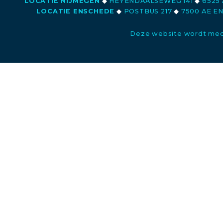
LOCATIE NIJMEGEN
◆
HEYENDAALSEWEG 141
◆
6525 
LOCATIE ENSCHEDE
◆
POSTBUS 217
◆
7500 AE E
Deze website wordt med