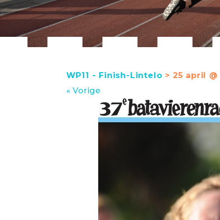
WP11 - Finish-Lintelo
> 25 april @
« Vorige