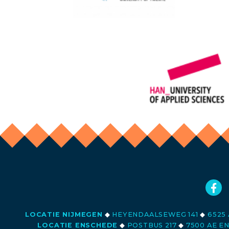
LOCATIE NIJMEGEN
◆
HEYENDAALSEWEG 141
◆
6525 
LOCATIE ENSCHEDE
◆
POSTBUS 217
◆
7500 AE E