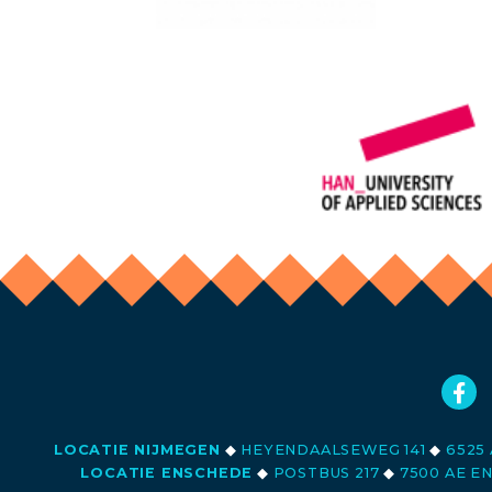
LOCATIE NIJMEGEN
◆
HEYENDAALSEWEG 141
◆
6525 
LOCATIE ENSCHEDE
◆
POSTBUS 217
◆
7500 AE E