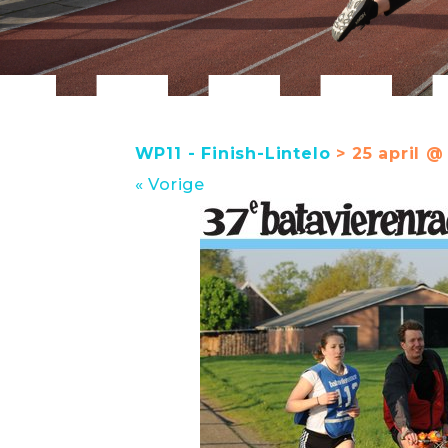
WP11 - Finish-Lintelo
> 25 april @
« Vorige