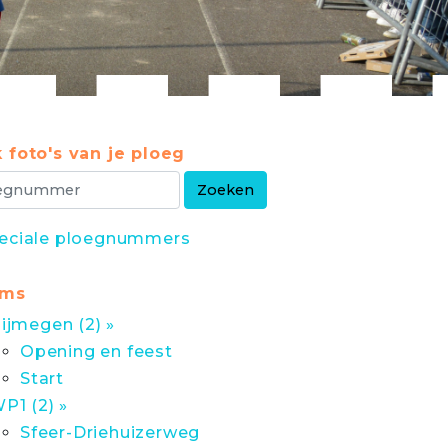
 foto's van je ploeg
eciale ploegnummers
ums
ijmegen (2) »
Opening en feest
Start
P1 (2) »
Sfeer-Driehuizerweg