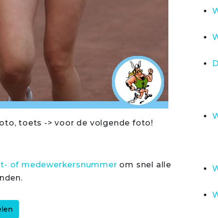
W
W
D
W
oto, toets -> voor de volgende foto!
rt- of medewerkersnummer
om snel alle
W
inden.
W