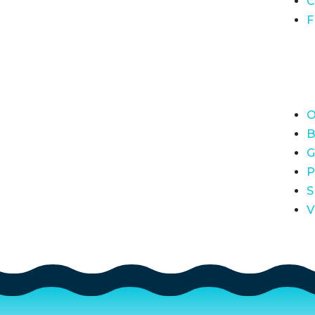
C
F
O
B
G
P
S
V