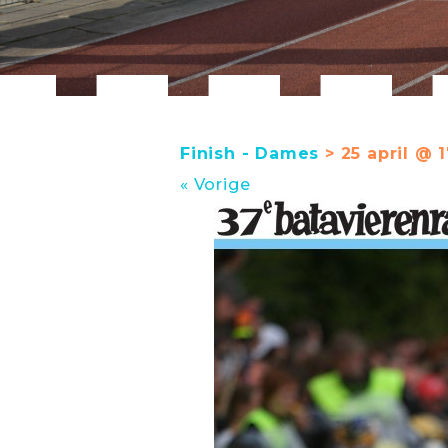
Finish - Dames
> 25 april @ 
« Vorige