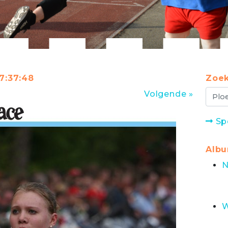
17:37:48
Zoek
Volgende »
Sp
Alb
N
W