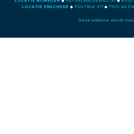
LOCATIE NIJMEGEN
◆
HEYENDAALSEWEG 141
◆
6525 
LOCATIE ENSCHEDE
◆
POSTBUS 217
◆
7500 AE E
Deze website wordt med