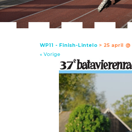
WP11 - Finish-Lintelo
> 25 april @
« Vorige