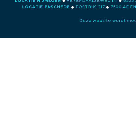
LOCATIE NIJMEGEN
◆
HEYENDAALSEWEG 141
◆
6525 
LOCATIE ENSCHEDE
◆
POSTBUS 217
◆
7500 AE E
Deze website wordt med