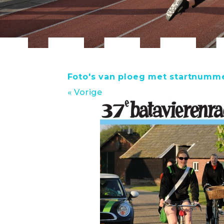
Foto's van ploeg met startnumme
« Vorige