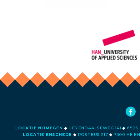
LOCATIE NIJMEGEN
◆
HEYENDAALSEWEG 141
◆
6525 
LOCATIE ENSCHEDE
◆
POSTBUS 217
◆
7500 AE E