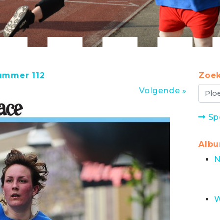
nummer 112
Zoek
Volgende »
Sp
Alb
N
W