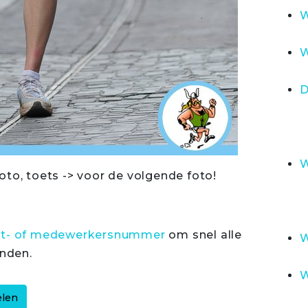
W
W
D
W
oto, toets -> voor de volgende foto!
rt- of medewerkersnummer
om snel alle
W
inden.
W