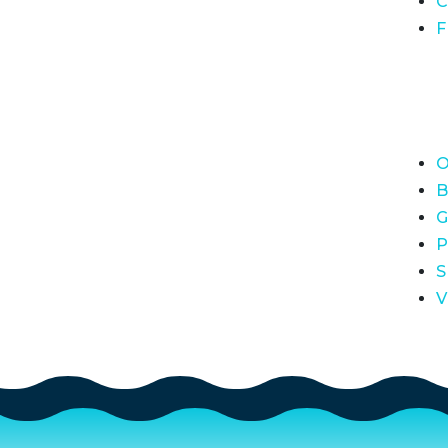
C
F
O
B
G
P
S
V