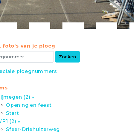
 foto's van je ploeg
eciale ploegnummers
ums
ijmegen (2) »
Opening en feest
Start
P1 (2) »
Sfeer-Driehuizerweg