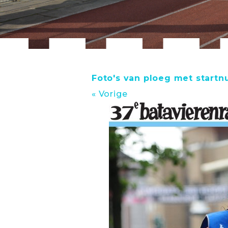
Foto's van ploeg met start
« Vorige