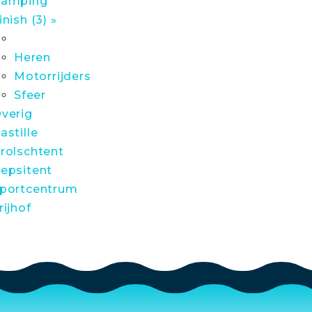
amping
inish (3) »
Heren
Motorrijders
Sfeer
verig
astille
rolschtent
epsitent
portcentrum
rijhof