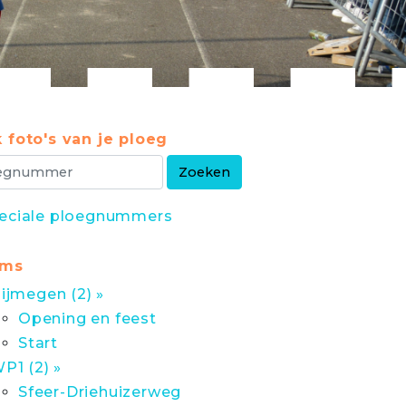
 foto's van je ploeg
eciale ploegnummers
ums
ijmegen (2) »
Opening en feest
Start
P1 (2) »
Sfeer-Driehuizerweg