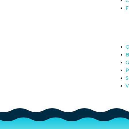
C
F
O
B
G
P
S
V