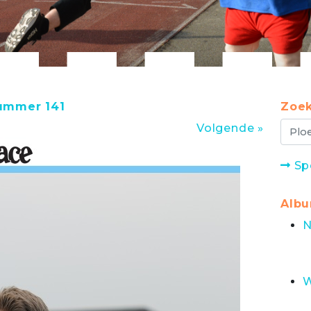
nummer 141
Zoek
Volgende »
Sp
Alb
N
W