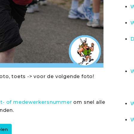
W
W
D
W
oto, toets -> voor de volgende foto!
rt- of medewerkersnummer
om snel alle
W
inden.
W