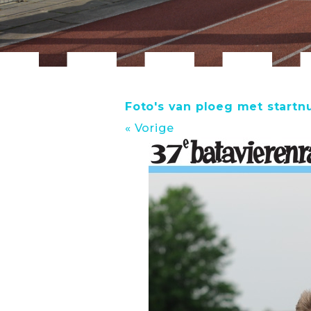
Foto's van ploeg met start
« Vorige