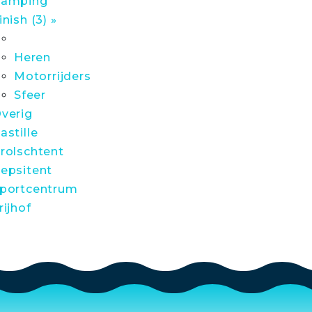
amping
inish (3) »
Heren
Motorrijders
Sfeer
verig
astille
rolschtent
epsitent
portcentrum
rijhof