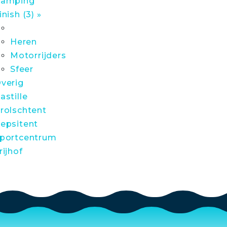
amping
inish (3) »
Heren
Motorrijders
Sfeer
verig
astille
rolschtent
epsitent
portcentrum
rijhof