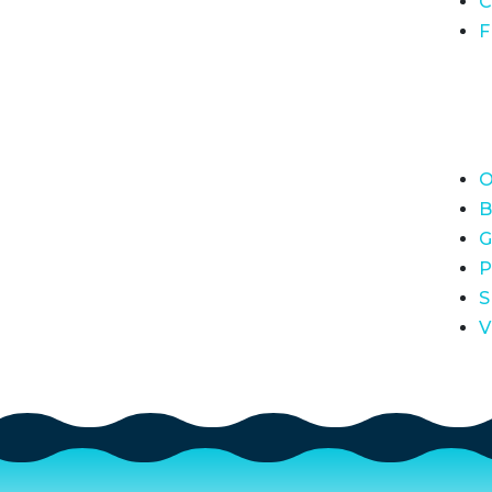
C
F
O
B
G
P
S
V