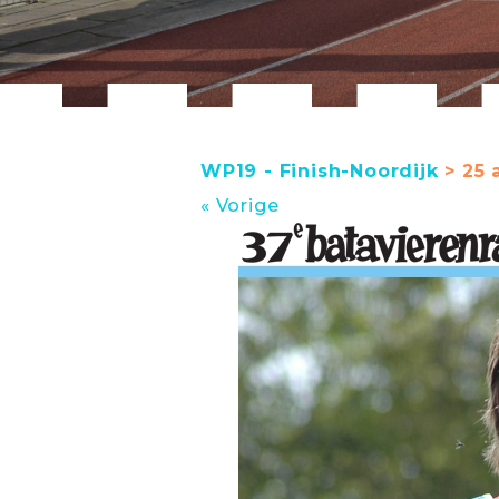
WP19 - Finish-Noordijk
> 25 
« Vorige