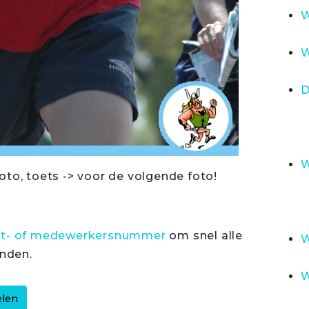
W
W
D
W
oto, toets -> voor de volgende foto!
rt- of medewerkersnummer
om snel alle
W
inden.
W