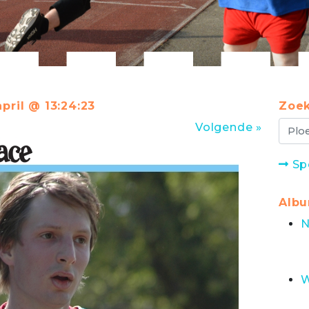
april @ 13:24:23
Zoek
Volgende »
Sp
Alb
N
W