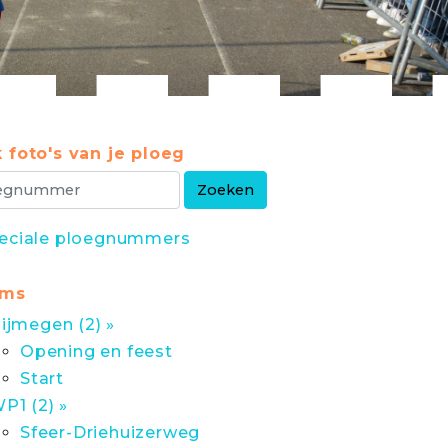
 foto's van je ploeg
eciale ploegnummers
ums
ijmegen (2) »
Opening en feest
Start
P1 (2) »
Sfeer-Driehuizerweg